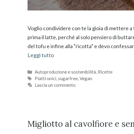
Voglio condividere con te la gioia di mettere a 
prima il latte, perché al solo pensiero di buttare
del tofu e infine alla “ricotta” e devo confess
Leggi tutto
Categorie
Autoproduzione e sostenibilità
,
Ricette
Tag
Piatti unici
,
sugarfree
,
Vegan
Lascia un commento
Migliotto al cavolfiore e se