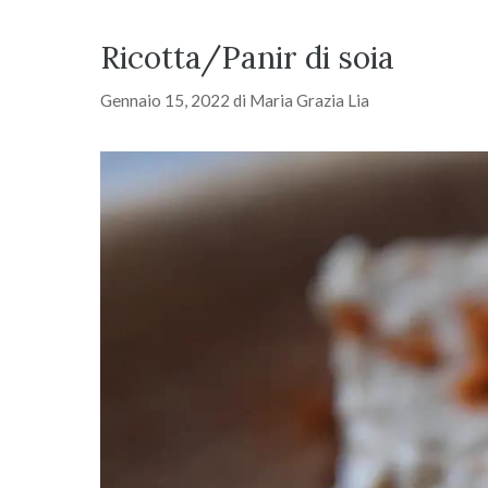
Ricotta/Panir di soia
Gennaio 15, 2022
di
Maria Grazia Lia