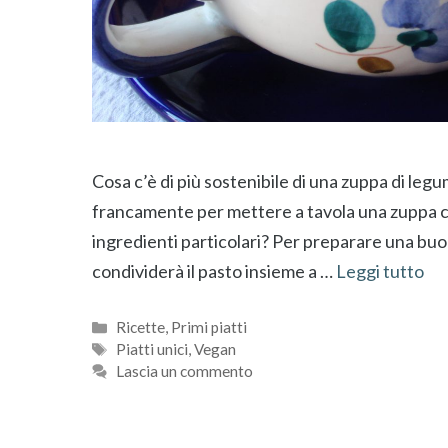
Cosa c’è di più sostenibile di una zuppa di leg
francamente per mettere a tavola una zuppa che
ingredienti particolari? Per preparare una buo
condividerà il pasto insieme a …
Leggi tutto
Categorie
Ricette
,
Primi piatti
Tag
Piatti unici
,
Vegan
Lascia un commento